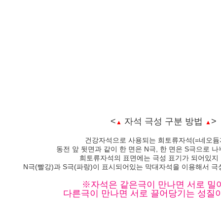
<
자석 극성 구분 방법
>
▲
▲
건강자석으로 사용되는 희토류자석(=네오듐
동전 앞 뒷면과 같이 한 면은 N극, 한 면은 S극으로 
희토류자석의 표면에는 극성 표기가 되어있지
N극(빨강)과 S극(파랑)이 표시되어있는 막대자석을 이용해서 극
※자석은 같은극이 만나면 서로 밀
다른극이 만나면 서로 끌어당기는 성질이