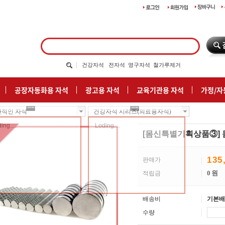
건강자석
전자석
영구자석
철가루제거
공장자동화용 자석
광고용 자석
교육기관용 자석
가정/자
반적인 자석
건강자석 시리즈(의료용자석)
ing....
Loding....
[몸신특별기획상품③] 
135
판매가
0
원
적립금
배송비
기본배
수량