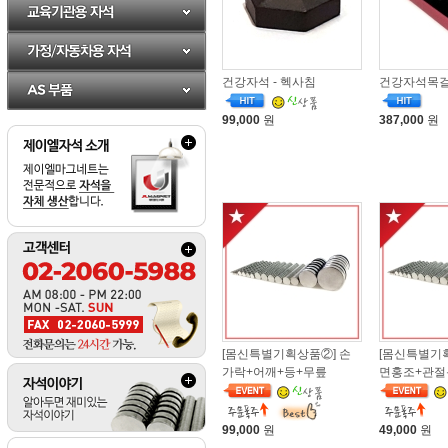
건강자석 - 헥사침
건강자석목걸이
99,000
원
387,000
원
[몸신특별기획상품②] 손
[몸신특별기
가락+어깨+등+무릎
면홍조+관절
99,000
원
49,000
원